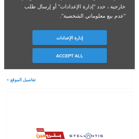
خارجية ، حدد "إدارة الإعدادات" أو إرسال طلب
Petromin Stellantis Showroom
"عدم بيع معلوماتي الشخصية".
Khobar
2675 بن عبدالعزيز،, 7965 طريق الملك فهد, Dammam 34
,
إدارة الإعدادات
Khobar
ACCEPT ALL
8003030040
تفاصيل الموقع